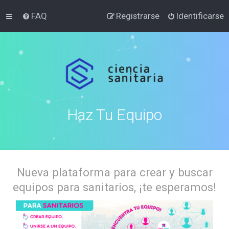
FAQ
Registrarse
Identificarse
Haz Tu Equipo
Nueva plataforma para crear y buscar
equipos para sanitarios, ¡te esperamos!