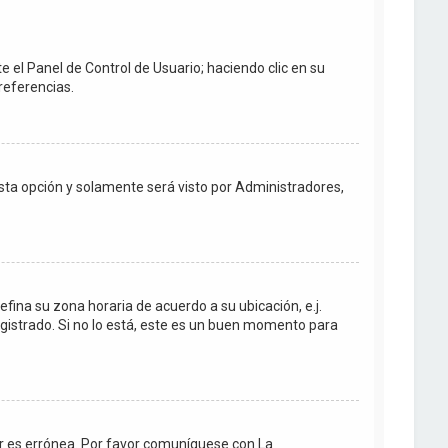
e el Panel de Control de Usuario; haciendo clic en su
referencias.
 esta opción y solamente será visto por Administradores,
efina su zona horaria de acuerdo a su ubicación, e.j.
gistrado. Si no lo está, este es un buen momento para
dor es errónea. Por favor comuníquese con La