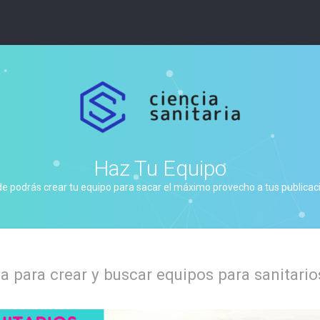
Haz Tu Equipo
de podrás crear tu equipo para sacar el máximo provecho a tus publicacio
 para crear y buscar equipos para sanitario