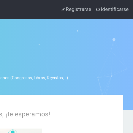
Registrarse
Identificarse
nes (Congresos, Libros, Revistas,...)
s, ¡te esperamos!