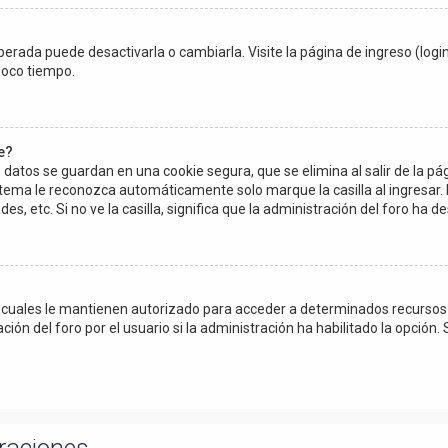
erada puede desactivarla o cambiarla. Visite la página de ingreso (login
poco tiempo.
e?
 datos se guardan en una cookie segura, que se elimina al salir de la pá
stema le reconozca automáticamente solo marque la casilla al ingresar.
es, etc. Si no ve la casilla, significa que la administración del foro ha de
s cuales le mantienen autorizado para acceder a determinados recursos d
n del foro por el usuario si la administración ha habilitado la opción. 