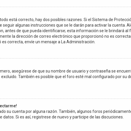
todo está correcto, hay dos posibles razones. Si el Sistema de Protecci
 seguir algunas instrucciones que se le darán para activar la cuenta. 
 antes de que pueda identificarse; esta información se le brindará al fina
amente la dirección de correo electrónico que proporcionó no es correcta 
ó es correcta, envíe un mensaje a La Administración.
Primero, asegúrese de que su nombre de usuario y contraseña se encuen
excluido. También es posible que el foro esté mal configurado por su du
nectarme!
rrado su cuenta por alguna razón. También, algunos foros periódicamen
 datos. Si es así, registrese de nuevo y participe de las discuciones.