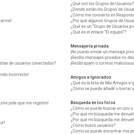
¿Qué son los Grupos de Usuarios?
¿Donde están los Grupos de Usuar
¿Cómo me convierto en Responsa
tarme!
¿Por qué algunos Grupos de Usuar
¿Qué es un “Grupo de Usuarios p
¿Qué es el enlace “El equipo”?
Mensajería privada
¡No puedo enviar un mensaje priv
¡Recibo mensajes privados no de
istas de usuarios conectados?
¡Recibí spam o correos maliciosos
endo incorrecto!
Amigos e Ignorados
¿Qué es la lista de Mis Amigos e 
¿Cómo se puede añadir o borrar u
Búsqueda en los foros
 ¡me pide que me registre!
¿Cómo se puede buscar en uno o 
¿Por qué mi búsqueda me devuelv
¿Por qué mi búsqueda me devuelv
ta?
¿Cómo busco usuarios?
¿Como se puede encontrar mis p