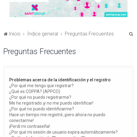
B
Inicio
Índice general
Preguntas Frecuentes
u
Preguntas Frecuentes
s
c
a
r
Problemas acerca de la identificación y el registro
¿Por qué me tengo que registrar?
¿Qué es COPPA? (APPCO)
¿Por qué no puedo registrarme?
Me he registrado ¡y no me puedo identificar!
¿Por qué no puedo identificarme?
Hace un tiempo me registré, ¡pero ahora no puedo
conectarme!
¡Perdí mi contraseña!
¿Por qué mi sesión de usuario expira automáticamente?