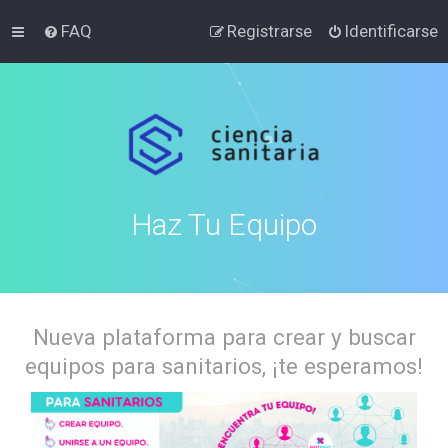
FAQ
Registrarse
Identificarse
Haz Tu Equipo
Nueva plataforma para crear y buscar
equipos para sanitarios, ¡te esperamos!