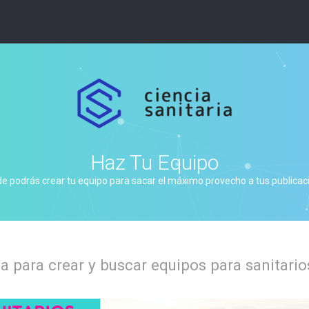
Haz Tu Equipo
de podrás crear tu equipo para sacar el máximo provecho a tus publicacio
 para crear y buscar equipos para sanitario