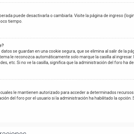
erada puede desactivarla o cambiarla. Visite la página de ingreso (login
poco tiempo.
e?
 datos se guardan en una cookie segura, que se elimina al salir de la pá
stema le reconozca automáticamente solo marque la casilla al ingresar.
es, etc. Si no ve la casilla, significa que la administración del foro ha de
s cuales le mantienen autorizado para acceder a determinados recursos d
n del foro por el usuario si la administración ha habilitado la opción. 