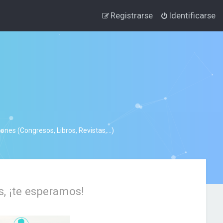
Registrarse
Identificarse
nes (Congresos, Libros, Revistas,...)
s, ¡te esperamos!