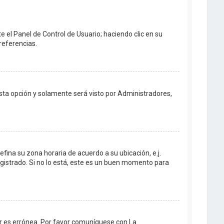
e el Panel de Control de Usuario; haciendo clic en su
referencias.
 esta opción y solamente será visto por Administradores,
efina su zona horaria de acuerdo a su ubicación, e.j.
gistrado. Si no lo está, este es un buen momento para
dor es errónea. Por favor comuníquese con La