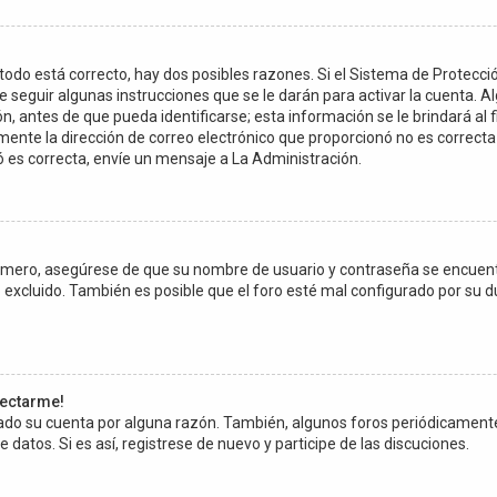
todo está correcto, hay dos posibles razones. Si el Sistema de Protecci
 seguir algunas instrucciones que se le darán para activar la cuenta. 
 antes de que pueda identificarse; esta información se le brindará al fina
amente la dirección de correo electrónico que proporcionó no es correcta 
ó es correcta, envíe un mensaje a La Administración.
Primero, asegúrese de que su nombre de usuario y contraseña se encuen
excluido. También es posible que el foro esté mal configurado por su du
nectarme!
rrado su cuenta por alguna razón. También, algunos foros periódicamen
 datos. Si es así, registrese de nuevo y participe de las discuciones.