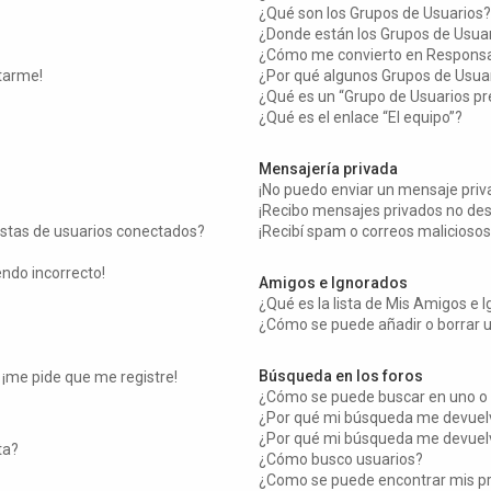
¿Qué son los Grupos de Usuarios?
¿Donde están los Grupos de Usuar
¿Cómo me convierto en Responsa
tarme!
¿Por qué algunos Grupos de Usuar
¿Qué es un “Grupo de Usuarios p
¿Qué es el enlace “El equipo”?
Mensajería privada
¡No puedo enviar un mensaje priv
¡Recibo mensajes privados no de
istas de usuarios conectados?
¡Recibí spam o correos maliciosos
endo incorrecto!
Amigos e Ignorados
¿Qué es la lista de Mis Amigos e 
¿Cómo se puede añadir o borrar u
Búsqueda en los foros
 ¡me pide que me registre!
¿Cómo se puede buscar en uno o 
¿Por qué mi búsqueda me devuelv
¿Por qué mi búsqueda me devuelv
ta?
¿Cómo busco usuarios?
¿Como se puede encontrar mis p