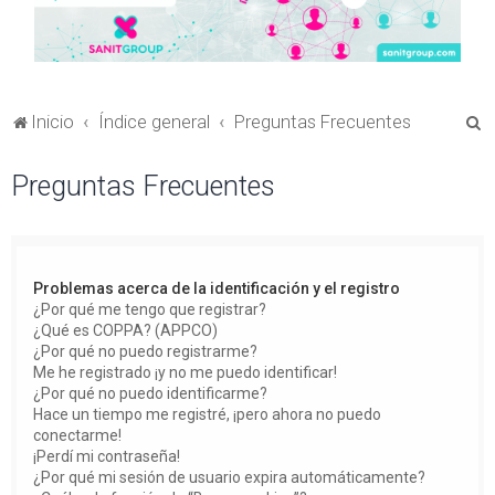
B
Inicio
Índice general
Preguntas Frecuentes
u
Preguntas Frecuentes
s
c
a
r
Problemas acerca de la identificación y el registro
¿Por qué me tengo que registrar?
¿Qué es COPPA? (APPCO)
¿Por qué no puedo registrarme?
Me he registrado ¡y no me puedo identificar!
¿Por qué no puedo identificarme?
Hace un tiempo me registré, ¡pero ahora no puedo
conectarme!
¡Perdí mi contraseña!
¿Por qué mi sesión de usuario expira automáticamente?