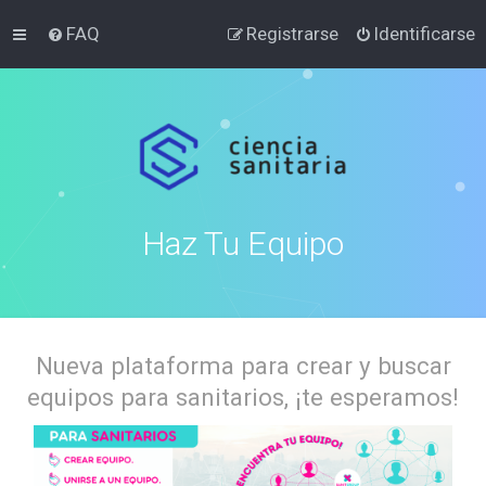
FAQ
Registrarse
Identificarse
Haz Tu Equipo
Nueva plataforma para crear y buscar
equipos para sanitarios, ¡te esperamos!