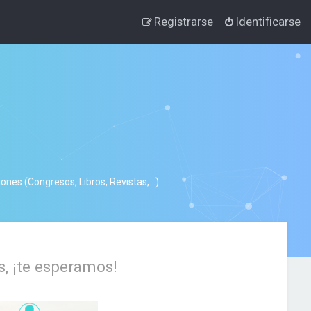
Registrarse
Identificarse
nes (Congresos, Libros, Revistas,...)
s, ¡te esperamos!