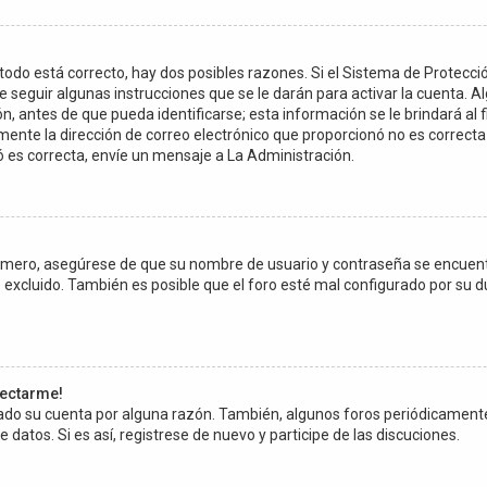
todo está correcto, hay dos posibles razones. Si el Sistema de Protecci
 seguir algunas instrucciones que se le darán para activar la cuenta. 
 antes de que pueda identificarse; esta información se le brindará al fina
amente la dirección de correo electrónico que proporcionó no es correcta 
ó es correcta, envíe un mensaje a La Administración.
Primero, asegúrese de que su nombre de usuario y contraseña se encuen
excluido. También es posible que el foro esté mal configurado por su du
nectarme!
rrado su cuenta por alguna razón. También, algunos foros periódicamen
 datos. Si es así, registrese de nuevo y participe de las discuciones.