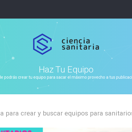
Haz Tu Equipo
de podrás crear tu equipo para sacar el máximo provecho a tus publicacio
 para crear y buscar equipos para sanitario