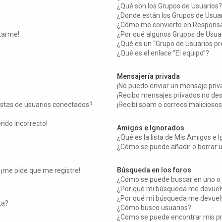
¿Qué son los Grupos de Usuarios?
¿Donde están los Grupos de Usuar
¿Cómo me convierto en Responsa
tarme!
¿Por qué algunos Grupos de Usuar
¿Qué es un “Grupo de Usuarios p
¿Qué es el enlace “El equipo”?
Mensajería privada
¡No puedo enviar un mensaje priv
¡Recibo mensajes privados no de
istas de usuarios conectados?
¡Recibí spam o correos maliciosos
endo incorrecto!
Amigos e Ignorados
¿Qué es la lista de Mis Amigos e 
¿Cómo se puede añadir o borrar u
Búsqueda en los foros
 ¡me pide que me registre!
¿Cómo se puede buscar en uno o 
¿Por qué mi búsqueda me devuelv
¿Por qué mi búsqueda me devuelv
ta?
¿Cómo busco usuarios?
¿Como se puede encontrar mis p