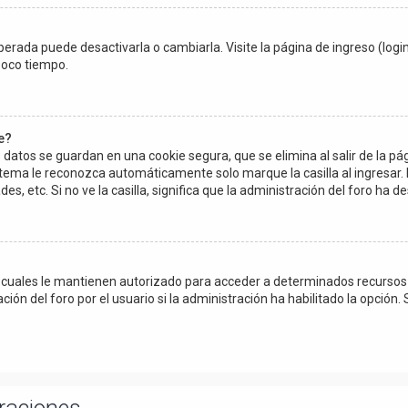
erada puede desactivarla o cambiarla. Visite la página de ingreso (login
poco tiempo.
e?
 datos se guardan en una cookie segura, que se elimina al salir de la pá
stema le reconozca automáticamente solo marque la casilla al ingresar.
es, etc. Si no ve la casilla, significa que la administración del foro ha de
s cuales le mantienen autorizado para acceder a determinados recursos d
n del foro por el usuario si la administración ha habilitado la opción. 