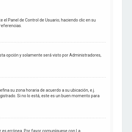
e el Panel de Control de Usuario; haciendo clic en su
referencias.
 esta opción y solamente será visto por Administradores,
efina su zona horaria de acuerdo a su ubicación, e.j.
gistrado. Si no lo está, este es un buen momento para
dor es errónea. Por favor comuníquese con La