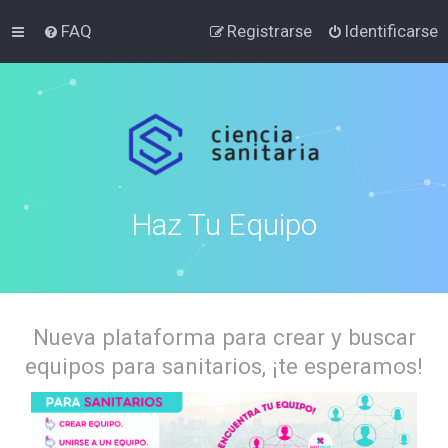
FAQ
Registrarse
Identificarse
Haz Tu Equipo
Nueva plataforma para crear y buscar
equipos para sanitarios, ¡te esperamos!