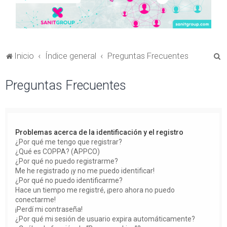
B
Inicio
Índice general
Preguntas Frecuentes
u
Preguntas Frecuentes
s
c
a
r
Problemas acerca de la identificación y el registro
¿Por qué me tengo que registrar?
¿Qué es COPPA? (APPCO)
¿Por qué no puedo registrarme?
Me he registrado ¡y no me puedo identificar!
¿Por qué no puedo identificarme?
Hace un tiempo me registré, ¡pero ahora no puedo
conectarme!
¡Perdí mi contraseña!
¿Por qué mi sesión de usuario expira automáticamente?