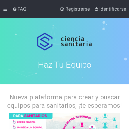
FAQ
Registrarse
Identificarse
Haz Tu Equipo
Nueva plataforma para crear y buscar
equipos para sanitarios, ¡te esperamos!