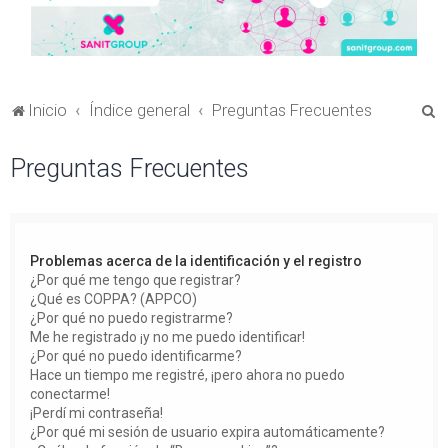
B
Inicio
Índice general
Preguntas Frecuentes
u
Preguntas Frecuentes
s
c
a
r
Problemas acerca de la identificación y el registro
¿Por qué me tengo que registrar?
¿Qué es COPPA? (APPCO)
¿Por qué no puedo registrarme?
Me he registrado ¡y no me puedo identificar!
¿Por qué no puedo identificarme?
Hace un tiempo me registré, ¡pero ahora no puedo
conectarme!
¡Perdí mi contraseña!
¿Por qué mi sesión de usuario expira automáticamente?