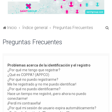
B
Inicio
Índice general
Preguntas Frecuentes
u
Preguntas Frecuentes
s
c
a
r
Problemas acerca de la identificación y el registro
¿Por qué me tengo que registrar?
¿Qué es COPPA? (APPCO)
¿Por qué no puedo registrarme?
Me he registrado ¡y no me puedo identificar!
¿Por qué no puedo identificarme?
Hace un tiempo me registré, ¡pero ahora no puedo
conectarme!
¡Perdí mi contraseña!
¿Por qué mi sesión de usuario expira automáticamente?