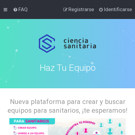
FAQ
Registrarse
Identificarse
Haz Tu Equipo
Nueva plataforma para crear y buscar
equipos para sanitarios, ¡te esperamos!