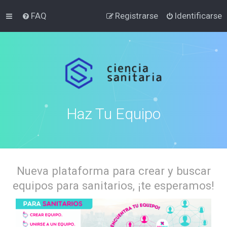
FAQ
Registrarse
Identificarse
Haz Tu Equipo
Nueva plataforma para crear y buscar
equipos para sanitarios, ¡te esperamos!