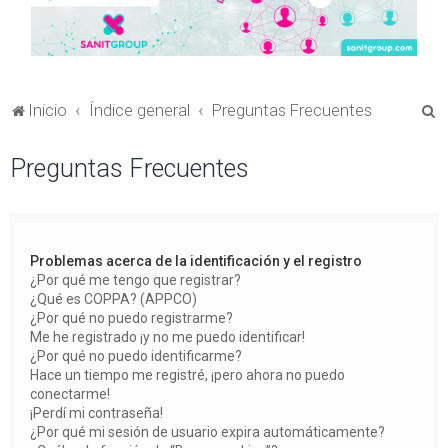
B
Inicio
Índice general
Preguntas Frecuentes
u
Preguntas Frecuentes
s
c
a
r
Problemas acerca de la identificación y el registro
¿Por qué me tengo que registrar?
¿Qué es COPPA? (APPCO)
¿Por qué no puedo registrarme?
Me he registrado ¡y no me puedo identificar!
¿Por qué no puedo identificarme?
Hace un tiempo me registré, ¡pero ahora no puedo
conectarme!
¡Perdí mi contraseña!
¿Por qué mi sesión de usuario expira automáticamente?