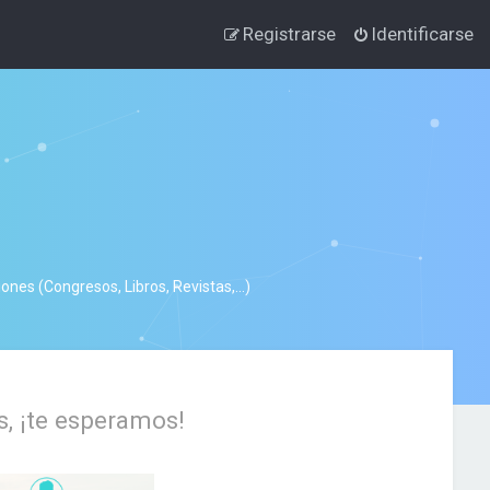
Registrarse
Identificarse
nes (Congresos, Libros, Revistas,...)
s, ¡te esperamos!