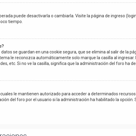
erada puede desactivarla o cambiarla. Visite la página de ingreso (login
poco tiempo.
e?
 datos se guardan en una cookie segura, que se elimina al salir de la pá
stema le reconozca automáticamente solo marque la casilla al ingresar.
es, etc. Si no ve la casilla, significa que la administración del foro ha de
s cuales le mantienen autorizado para acceder a determinados recursos d
n del foro por el usuario si la administración ha habilitado la opción. 