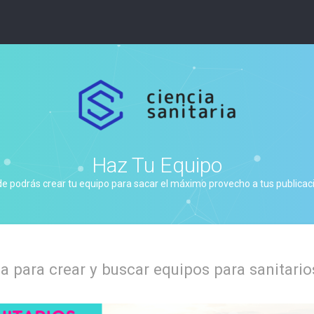
Haz Tu Equipo
de podrás crear tu equipo para sacar el máximo provecho a tus publicacio
 para crear y buscar equipos para sanitario