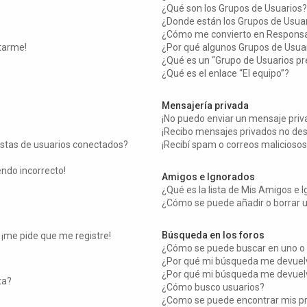
¿Qué son los Grupos de Usuarios?
¿Donde están los Grupos de Usuar
¿Cómo me convierto en Responsa
tarme!
¿Por qué algunos Grupos de Usuar
¿Qué es un “Grupo de Usuarios p
¿Qué es el enlace “El equipo”?
Mensajería privada
¡No puedo enviar un mensaje priv
¡Recibo mensajes privados no de
istas de usuarios conectados?
¡Recibí spam o correos maliciosos
endo incorrecto!
Amigos e Ignorados
¿Qué es la lista de Mis Amigos e 
¿Cómo se puede añadir o borrar u
Búsqueda en los foros
 ¡me pide que me registre!
¿Cómo se puede buscar en uno o 
¿Por qué mi búsqueda me devuelv
¿Por qué mi búsqueda me devuelv
ta?
¿Cómo busco usuarios?
¿Como se puede encontrar mis p