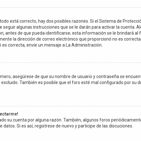
todo está correcto, hay dos posibles razones. Si el Sistema de Protecci
 seguir algunas instrucciones que se le darán para activar la cuenta. 
 antes de que pueda identificarse; esta información se le brindará al fina
amente la dirección de correo electrónico que proporcionó no es correcta 
ó es correcta, envíe un mensaje a La Administración.
Primero, asegúrese de que su nombre de usuario y contraseña se encuen
excluido. También es posible que el foro esté mal configurado por su du
nectarme!
rrado su cuenta por alguna razón. También, algunos foros periódicamen
 datos. Si es así, registrese de nuevo y participe de las discuciones.