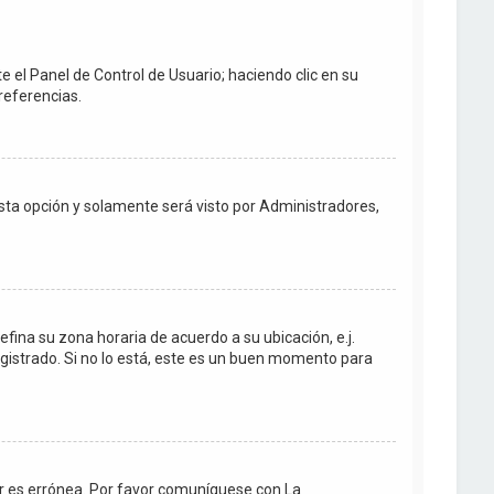
e el Panel de Control de Usuario; haciendo clic en su
referencias.
 esta opción y solamente será visto por Administradores,
efina su zona horaria de acuerdo a su ubicación, e.j.
gistrado. Si no lo está, este es un buen momento para
dor es errónea. Por favor comuníquese con La