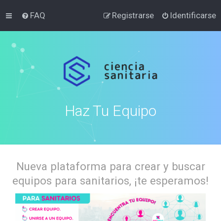
FAQ
Registrarse
Identificarse
Haz Tu Equipo
Nueva plataforma para crear y buscar
equipos para sanitarios, ¡te esperamos!