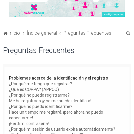
B
Inicio
Índice general
Preguntas Frecuentes
u
Preguntas Frecuentes
s
c
a
r
Problemas acerca de la identificación y el registro
¿Por qué me tengo que registrar?
¿Qué es COPPA? (APPCO)
¿Por qué no puedo registrarme?
Me he registrado ¡y no me puedo identificar!
¿Por qué no puedo identificarme?
Hace un tiempo me registré, ¡pero ahora no puedo
conectarme!
¡Perdí mi contraseña!
¿Por qué mi sesión de usuario expira automáticamente?