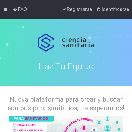
FAQ
Registrarse
Identificarse
Haz Tu Equipo
Nueva plataforma para crear y buscar
equipos para sanitarios, ¡te esperamos!