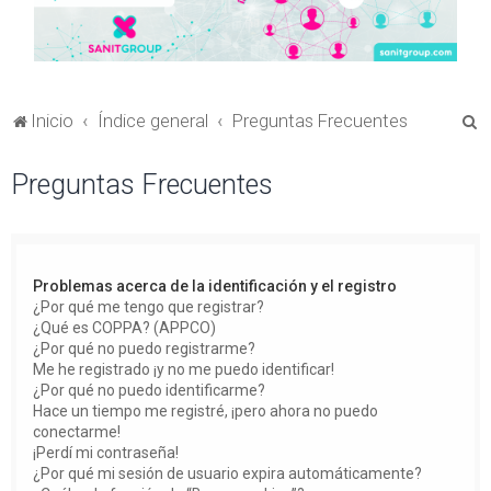
B
Inicio
Índice general
Preguntas Frecuentes
u
Preguntas Frecuentes
s
c
a
r
Problemas acerca de la identificación y el registro
¿Por qué me tengo que registrar?
¿Qué es COPPA? (APPCO)
¿Por qué no puedo registrarme?
Me he registrado ¡y no me puedo identificar!
¿Por qué no puedo identificarme?
Hace un tiempo me registré, ¡pero ahora no puedo
conectarme!
¡Perdí mi contraseña!
¿Por qué mi sesión de usuario expira automáticamente?