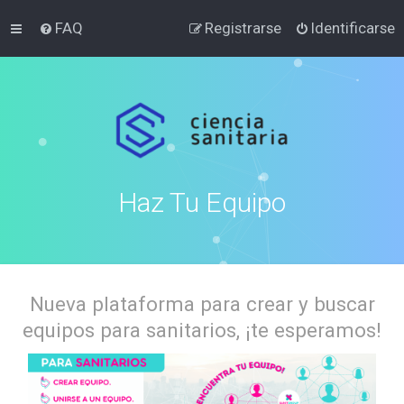
FAQ
Registrarse
Identificarse
Haz Tu Equipo
Nueva plataforma para crear y buscar
equipos para sanitarios, ¡te esperamos!