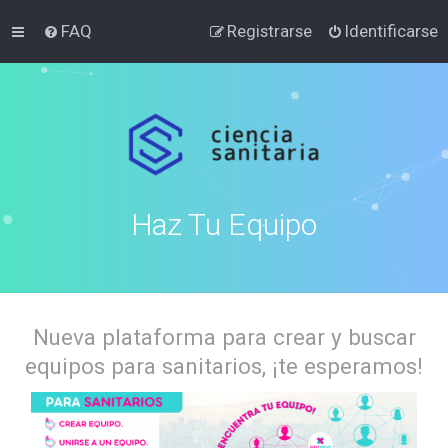
FAQ
Registrarse
Identificarse
Haz Tu Equipo
Nueva plataforma para crear y buscar
equipos para sanitarios, ¡te esperamos!