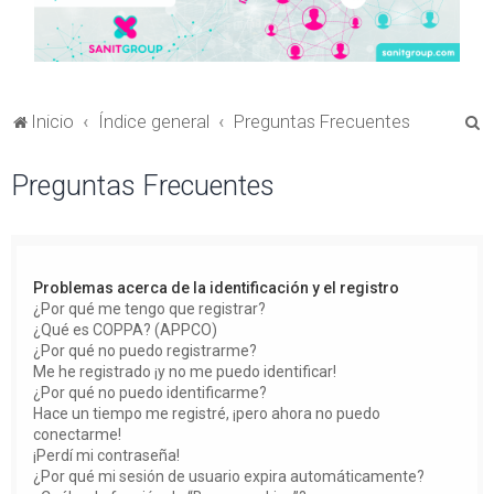
B
Inicio
Índice general
Preguntas Frecuentes
u
Preguntas Frecuentes
s
c
a
r
Problemas acerca de la identificación y el registro
¿Por qué me tengo que registrar?
¿Qué es COPPA? (APPCO)
¿Por qué no puedo registrarme?
Me he registrado ¡y no me puedo identificar!
¿Por qué no puedo identificarme?
Hace un tiempo me registré, ¡pero ahora no puedo
conectarme!
¡Perdí mi contraseña!
¿Por qué mi sesión de usuario expira automáticamente?