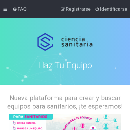
FAQ
Registrarse
Identificarse
Haz Tu Equipo
Nueva plataforma para crear y buscar
equipos para sanitarios, ¡te esperamos!