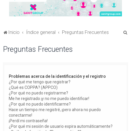
B
Inicio
Índice general
Preguntas Frecuentes
u
Preguntas Frecuentes
s
c
a
r
Problemas acerca de la identificación y el registro
¿Por qué me tengo que registrar?
¿Qué es COPPA? (APPCO)
¿Por qué no puedo registrarme?
Me he registrado ¡y no me puedo identificar!
¿Por qué no puedo identificarme?
Hace un tiempo me registré, ¡pero ahora no puedo
conectarme!
¡Perdí mi contraseña!
¿Por qué mi sesión de usuario expira automáticamente?