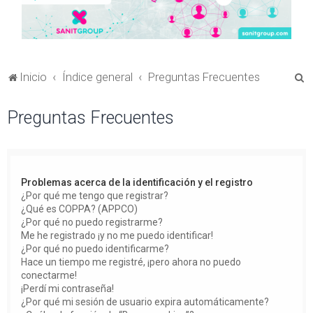
B
Inicio
Índice general
Preguntas Frecuentes
u
Preguntas Frecuentes
s
c
a
r
Problemas acerca de la identificación y el registro
¿Por qué me tengo que registrar?
¿Qué es COPPA? (APPCO)
¿Por qué no puedo registrarme?
Me he registrado ¡y no me puedo identificar!
¿Por qué no puedo identificarme?
Hace un tiempo me registré, ¡pero ahora no puedo
conectarme!
¡Perdí mi contraseña!
¿Por qué mi sesión de usuario expira automáticamente?