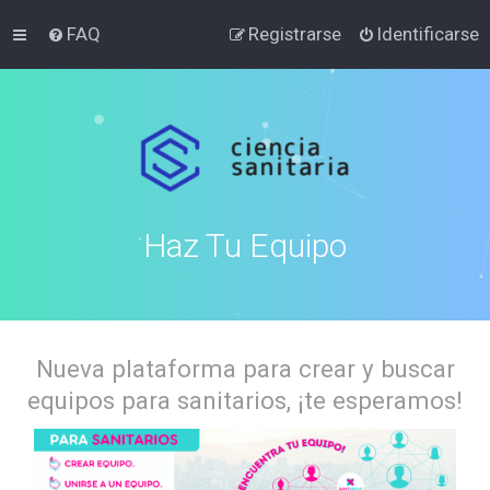
FAQ
Registrarse
Identificarse
Haz Tu Equipo
Nueva plataforma para crear y buscar
equipos para sanitarios, ¡te esperamos!