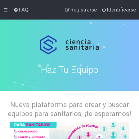
FAQ
Registrarse
Identificarse
Haz Tu Equipo
Nueva plataforma para crear y buscar
equipos para sanitarios, ¡te esperamos!