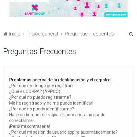
B
Inicio
Índice general
Preguntas Frecuentes
u
Preguntas Frecuentes
s
c
a
r
Problemas acerca de la identificación y el registro
¿Por qué me tengo que registrar?
¿Qué es COPPA? (APPCO)
¿Por qué no puedo registrarme?
Me he registrado ¡y no me puedo identificar!
¿Por qué no puedo identificarme?
Hace un tiempo me registré, ¡pero ahora no puedo
conectarme!
¡Perdí mi contraseña!
¿Por qué mi sesión de usuario expira automáticamente?